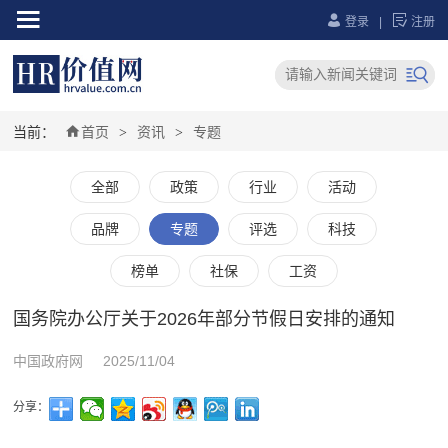



登录
|
注册


当前：
首页
资讯
专题
>
>
全部
政策
行业
活动
品牌
专题
评选
科技
榜单
社保
工资
国务院办公厅关于2026年部分节假日安排的通知
中国政府网
2025/11/04
分享：