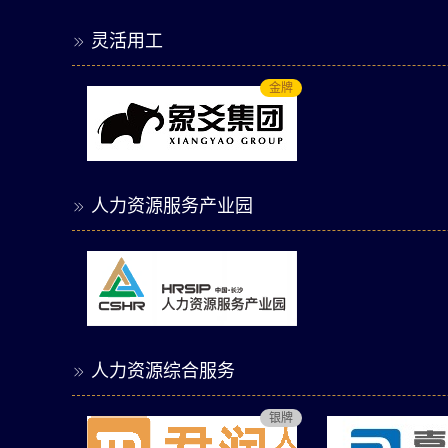
灵活用工

金牌
人力资源服务产业园

人力资源综合服务

银牌