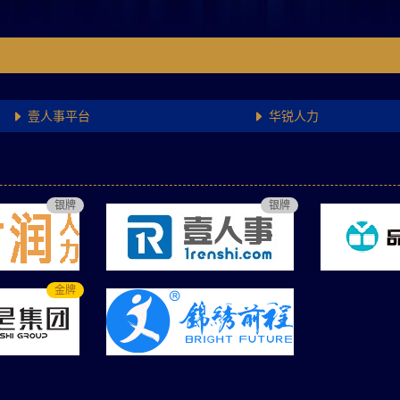
壹人事平台
华锐人力


品才集团
华锐人力


象爻集团
君润人力


银牌
银牌
金牌