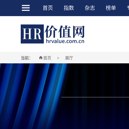

首页
指数
杂志
榜单

当前：
首页
展厅
>