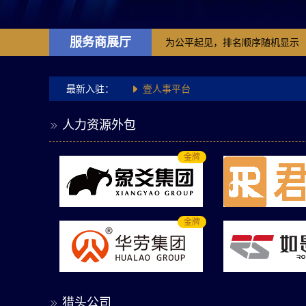
服务商展厅
为公平起见，排名顺序随机显示
壹人事平台
最新入驻：

象爻集团

人力资源外包

九州达业

金牌
金牌
猎头公司
