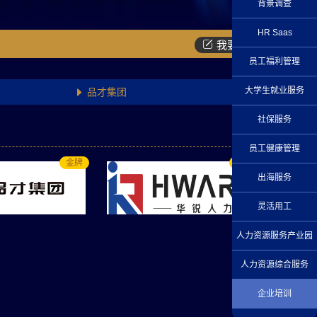
背景调查
HR Saas

我要入驻
员工福利管理
大学生就业服务
品才集团

华劳集团

社保服务
君润人力

员工健康管理
金牌
金牌
出海服务
灵活用工
人力资源服务产业园
人力资源综合服务
企业培训