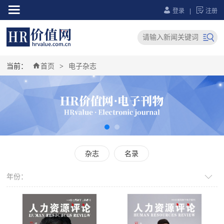



登录
|
注册


当前：
首页
电子杂志
>
杂志
名录
年份：
