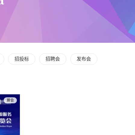
招投标
招聘会
发布会
展会