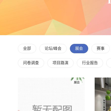
全部
论坛/峰会
展会
赛事
问卷调查
项目路演
行业报告
展会