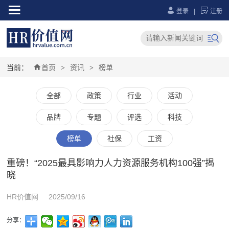



登录
|
注册


当前：
首页
资讯
榜单
>
>
全部
政策
行业
活动
品牌
专题
评选
科技
榜单
社保
工资
重磅！“2025最具影响力人力资源服务机构100强”揭
晓
HR价值网
2025/09/16
分享：