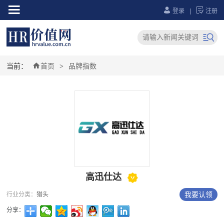



登录
|
注册


当前：
首页
品牌指数
>

高迅仕达
我要认领
行业分类：
猎头
分享：