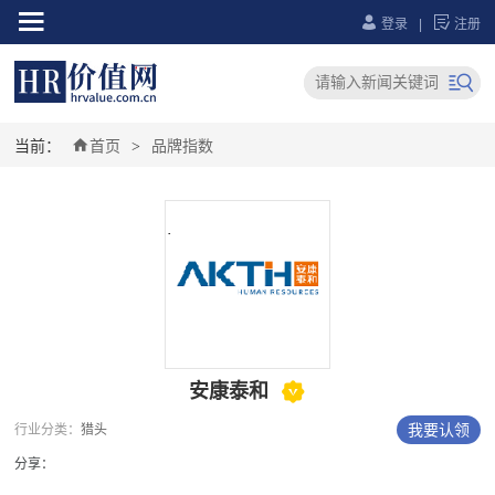



登录
|
注册


当前：
首页
品牌指数
>

安康泰和
我要认领
行业分类：
猎头
分享：