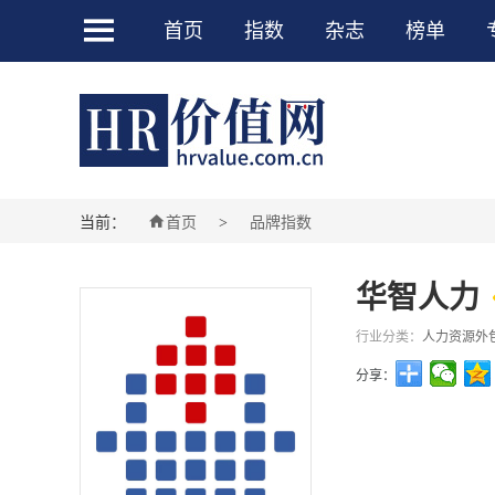

首页
指数
杂志
榜单

当前：
首页
品牌指数
>
华智人力
行业分类：
人力资源外
分享：