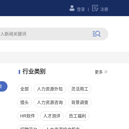


登录
|
注册

行业类别


更多
领
全部
人力资源外包
灵活用工
猎头
人力资源咨询
背景调查
HR软件
人才测评
员工福利