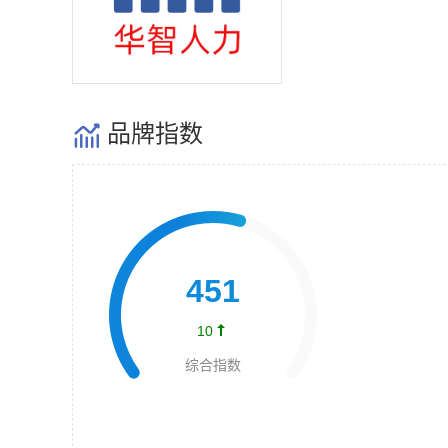
品牌指数

451

10
综合指数