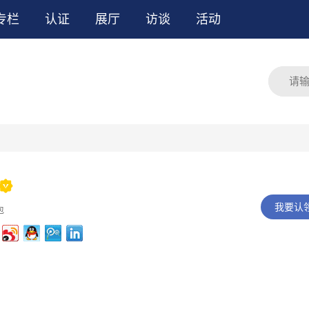
专栏
认证
展厅
访谈
活动

我要认
包