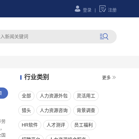


登录
|
注册

行业类别


更多
领
全部
人力资源外包
灵活用工
猎头
人力资源咨询
背景调查
华劳
HR软件
人才测评
员工福利
，
全国