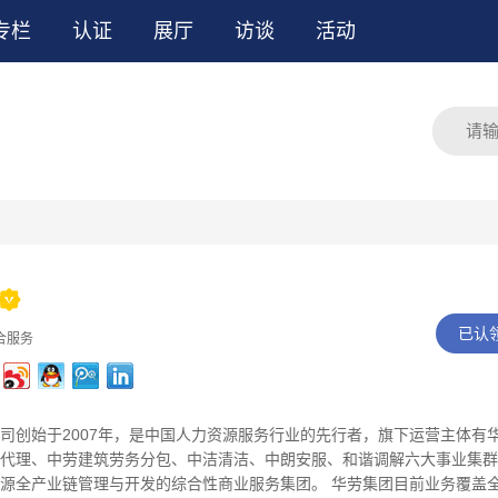
专栏
认证
展厅
访谈
活动

已认
合服务
司创始于2007年，是中国人力资源服务行业的先行者，旗下运营主体有
代理、中劳建筑劳务分包、中洁清洁、中朗安服、和谐调解六大事业集群
源全产业链管理与开发的综合性商业服务集团。 华劳集团目前业务覆盖