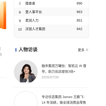
猎查查
890
7
壹人事平台
863
8
君润人力
851
9
沃锐人才集团
842
10
建
人物访谈


更多
效
融禾集团万曦怡：智拓云 AI 督
导，助力巡店提效3倍+
2026/07/30
专访优态集团 James 王鹏飞：
、
14 年深耕，做全球消费品零售