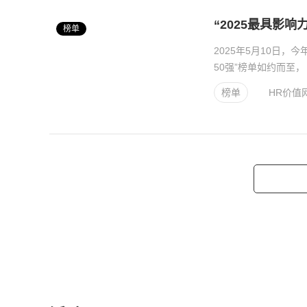
“2025最具影
榜单
2025年5月10日，
50强”榜单如约而至
众多企业、研究机构..
榜单
HR价值