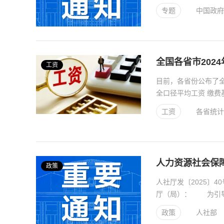
元旦：1月1日（周四）.
专题
中国政府
全国各省市202
工资
目前，各省份公布了全
全口径平均工资 缴费基数下限
北 6678 400...
工资
各省统计
人力资源社会保
政策
人社厅发〔2025
厅（局）： 为引导
况，我部组织编写了..
政策
人社部