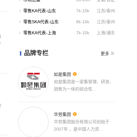
零售KA代表-山东
7k-10k
江苏/泰州

零售SKA代表-山东
8k-16k
江苏/泰州

零售KA代表-上海
7k-10k
上海/浦东

每
许
新区
品牌专栏


更多

如是集团
如是集团是一家集管理、研发、
销售为一体的综合性...
政

华劳集团
华劳集团股份有限公司创始于
2007年 ，是中国人力资...