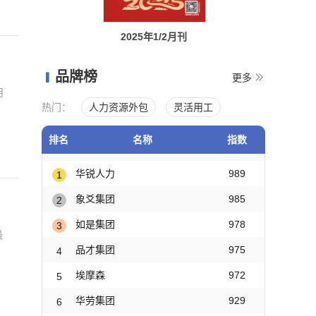
源
2025年1/2月刊
品牌榜


更多
月
热门：
人力资源外包
灵活用工
，
排名
名称
指数
华锐人力
989
1
象爻集团
985
2
如是集团
978
3
最
品才集团
975
4
埃摩森
972
5
华劳集团
929
6