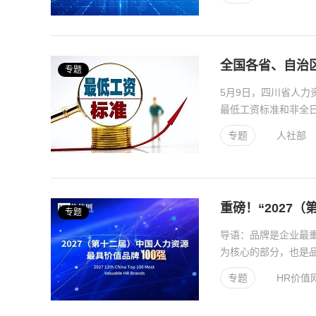
2026年1/2月刊
全国各省、自治区
专题
5月9日，四川省人
最低工资标准和非全日
第二档调整为2360元。.
专题
人社部
重磅！“2027
专题
导语：品牌是企业最
为核心的部分，也是
段，越来越多行业企业重
专题
HR价值