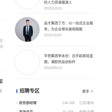
的人力资源摆渡人
2025/12/31
品才集团丁方：以一站式企业服
务，为企业增长破局赋能
2025/11/07
区
 河
华劳集团李永欣：白手起家绘蓝
图，满腔热血创标杆
2024/05/14
知
招聘专区
障


更多
财务部经理
14k-20k
江苏/泰州

市场总监
10-20K
安徽/合肥
