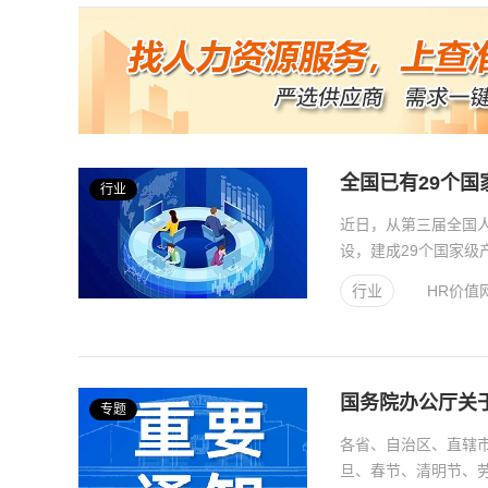
全国已有29个
行业
近日，从第三届全国
设，建成29个国家级
益的地方产业园，形成.
行业
HR价值
国务院办公厅关于
专题
各省、自治区、直辖市
旦、春节、清明节、