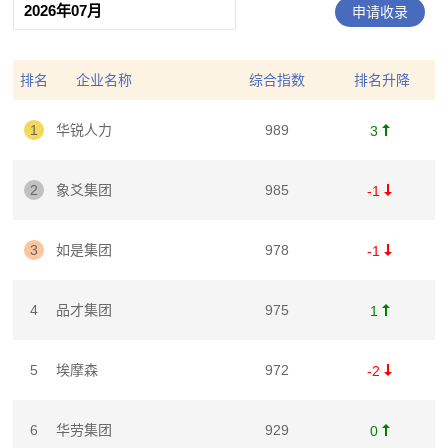
申请收录
排名
企业名称
综合指数
排名升降
1
华锐人力
989

3
2
象爻集团
985

-1
3
如是集团
978

-1
4
品才集团
975

1
5
埃摩森
972

-2
6
华劳集团
929

0