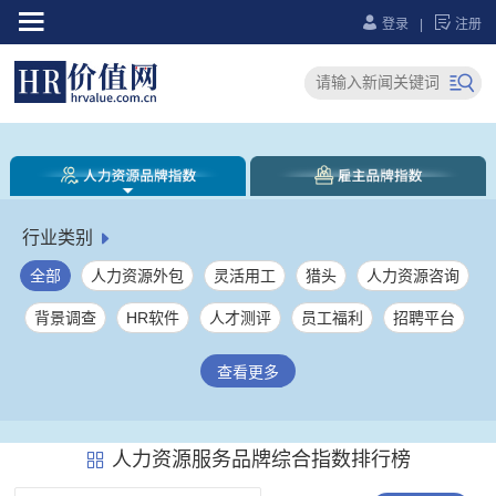



登录
|
注册

行业类别

全部
人力资源外包
灵活用工
猎头
人力资源咨询
背景调查
HR软件
人才测评
员工福利
招聘平台
人力资源综合服务
社保服务
员工健康服务
劳务派遣
查看更多
薪税管理
大学生就业服务
人力资源服务产业园
企业培训
其它
人力资源服务品牌综合指数排行榜
