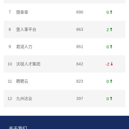
7
猎查查
890

0
8
壹人事平台
863

2
9
君润人力
851

0
10
沃锐人才集团
842

-2
11
聘聘云
823

0
12
九州达业
397

0
关于我们